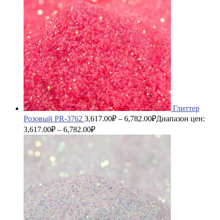
Глиттер
Розовый PR-3762
3,617.00
₽
–
6,782.00
₽
Диапазон цен:
3,617.00₽ – 6,782.00₽