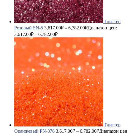
Глиттер
Розовый SN-5
3,617.00
₽
–
6,782.00
₽
Диапазон цен:
3,617.00₽ – 6,782.00₽
Глиттер
Оранжевый PN-376
3,617.00
₽
–
6,782.00
₽
Диапазон цен: