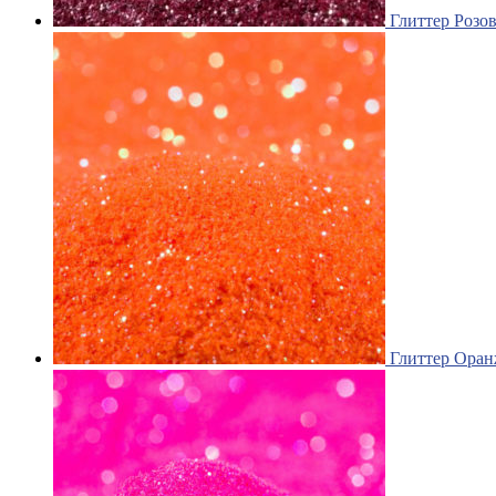
Глиттер Розо
Глиттер Ора