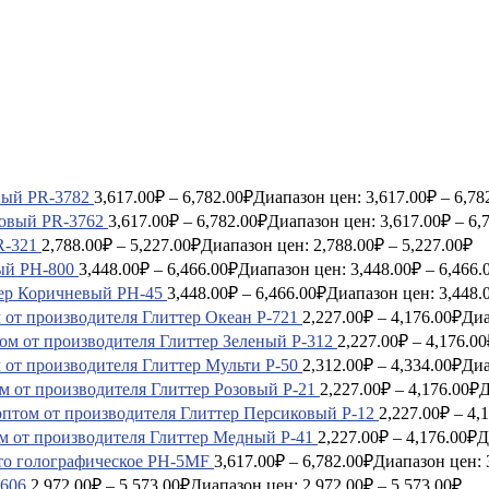
вый PR-3782
3,617.00
₽
–
6,782.00
₽
Диапазон цен: 3,617.00₽ – 6,78
зовый PR-3762
3,617.00
₽
–
6,782.00
₽
Диапазон цен: 3,617.00₽ – 6,
R-321
2,788.00
₽
–
5,227.00
₽
Диапазон цен: 2,788.00₽ – 5,227.00₽
ый PH-800
3,448.00
₽
–
6,466.00
₽
Диапазон цен: 3,448.00₽ – 6,466.
ер Коричневый PH-45
3,448.00
₽
–
6,466.00
₽
Диапазон цен: 3,448.
Глиттер Океан P-721
2,227.00
₽
–
4,176.00
₽
Диа
Глиттер Зеленый P-312
2,227.00
₽
–
4,176.00
Глиттер Мульти P-50
2,312.00
₽
–
4,334.00
₽
Диа
Глиттер Розовый P-21
2,227.00
₽
–
4,176.00
₽
Д
Глиттер Персиковый P-12
2,227.00
₽
–
4,
Глиттер Медный P-41
2,227.00
₽
–
4,176.00
₽
Д
то голографическое PH-5MF
3,617.00
₽
–
6,782.00
₽
Диапазон цен: 
606
2,972.00
₽
–
5,573.00
₽
Диапазон цен: 2,972.00₽ – 5,573.00₽